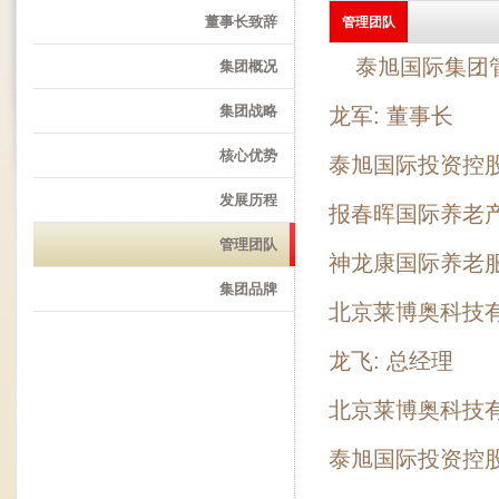
董事长致辞
管理团队
泰旭国际集团
集团概况
集团战略
龙军: 董事长
核心优势
泰旭国际投资控
发展历程
报春晖国际养老
管理团队
神龙康国际养老服
集团品牌
北京莱博奥科技
龙飞: 总经理
北京莱博奥科技
泰旭国际投资控