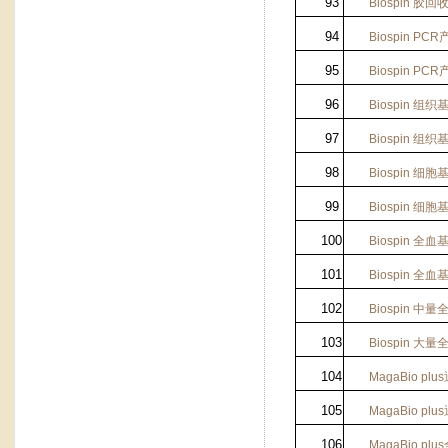
93
Biospin
胶回
94
Biospin PCR
95
Biospin PCR
96
Biospin
组织
97
Biospin
组织
98
Biospin
细胞
99
Biospin
细胞
100
Biospin
全血
101
Biospin
全血
102
Biospin
中量
103
Biospin
大量
104
MagaBio plus
105
MagaBio plus
106
MagaBio plus