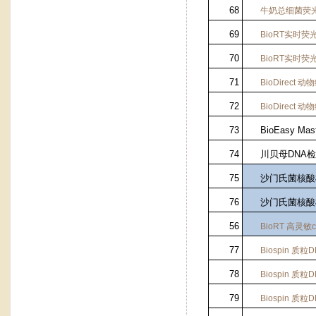
68
牛奶总细菌荧
69
BioRT
实时荧
70
BioRT
实时荧
71
BioDirect
动物
72
BioDirect
动物
73
BioEasy Mast
74
川贝母DNA
75
沙门氏菌核酸
76
沙门氏菌核酸
56
BioRT
高灵敏
77
Biospin
质粒
D
78
Biospin
质粒
D
79
Biospin
质粒
D