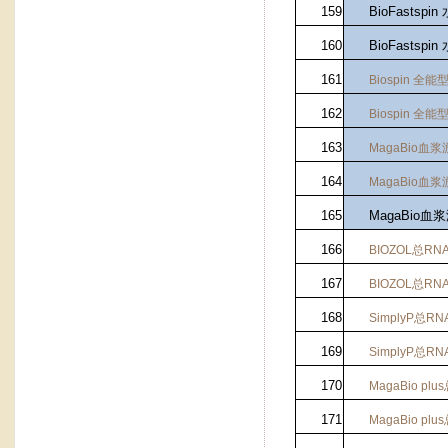
159
BioFasts
160
BioFasts
161
Biospin
全能
162
Biospin
全能
163
MagaBio
血浆
164
MagaBio
血浆
165
MagaBio
166
BIOZOL
总
RN
167
BIOZOL
总
RN
168
SimplyP
总
RN
169
SimplyP
总
RN
170
MagaBio plus
171
MagaBio plus