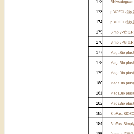
172
RNAsafeguar
173
pBIOZOL
植物
174
pBIOZOL
植物
175
SimplyP
病毒
R
176
SimplyP
病毒
R
177
MagaBio plus
178
MagaBio plus
179
MagaBio plus
180
MagaBio plus
181
MagaBio plus
182
MagaBio plus
183
BioFast BIOZ
184
BioFast Simpl
185