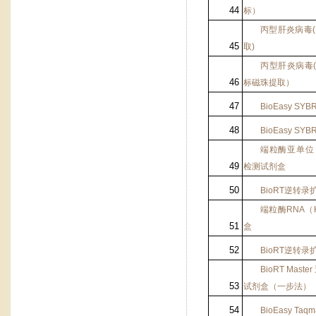
44
标）
丙型肝炎病毒
45
取
)
丙型肝炎病毒
46
标磁珠提取）
47
BioEasy SYBR
48
BioEasy SYBR
端粒酶亚单位
49
检测试剂盒
50
BioRT
逆转录
端粒酶
RNA
（
51
盒
52
BioRT
逆转录
BioRT Master
53
试剂盒（一步法）
54
BioEasy Taqm