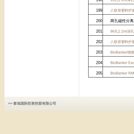
96
孔
1.6ml
深
199
八联管塑料护
200
两孔磁性分离
201
96
孔
2.2ml
深
202
八联管塑料护
203
BioBanker
细
204
BioBanker Ea
205
BioBanker RM
>> 泰旭国际投资控股有限公司