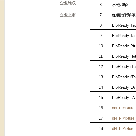
企业维权
6
水饱和酚
企业上市
7
红细胞裂解液
8
BioReady Ta
9
BioReady Ta
10
BioReady Pfu
11
BioReady Hot
12
BioReady rT
13
BioReady rT
14
BioReady LA
15
BioReady LA
16
dNTP Mixture
17
dNTP Mixture
18
dNTP Mixture