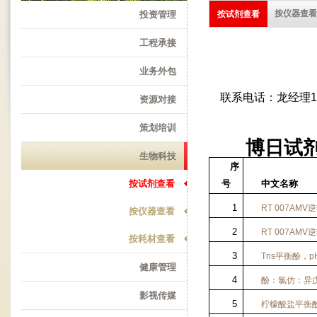
按仪器查看
投资管理
按试剂查看
工程承接
业务外包
联系电话：龙经理18
资源对接
策划培训
博日试剂国
生物科技
序
按试剂查看
号
中文名称
1
RT 007AMV
逆
按仪器查看
2
RT 007AMV
逆
按耗材查看
3
Tris
平衡酚，
p
健康管理
4
酚：氯仿：异
影视传媒
5
柠檬酸盐平衡