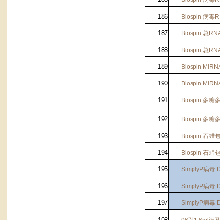
Biospin
病毒
R
186
Biospin
病毒
R
187
Biospin
总
RN
188
Biospin
总
RN
189
Biospin MiRN
190
Biospin MiRN
191
Biospin
多糖
192
Biospin
多糖
193
Biospin
石蜡
194
Biospin
石蜡
195
SimplyP
病毒
D
196
SimplyP
病毒
D
197
SimplyP
病毒
D
198