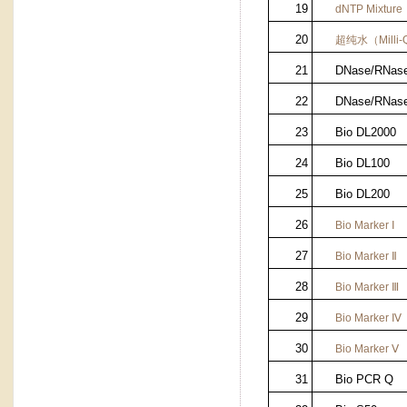
19
dNTP Mixture
20
超纯水（
Milli-
21
DNase/RNase
22
DNase/RNase
23
Bio DL2000
24
Bio DL100
25
Bio DL200
26
Bio Marker
Ⅰ
27
Bio Marker
Ⅱ
28
Bio Marker
Ⅲ
29
Bio Marker
Ⅳ
30
Bio Marker
Ⅴ
31
Bio PCR Q