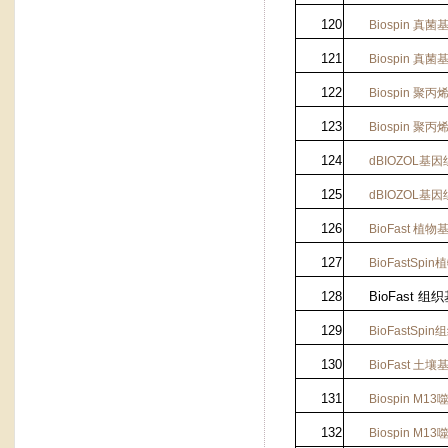
120
Biospin
真菌
121
Biospin
真菌
122
Biospin
聚丙
123
Biospin
聚丙
124
dBIOZOL
基因
125
dBIOZOL
基因
126
BioFast
植物
127
BioFastSpin
植
128
BioFast 
129
BioFastSpin
组
130
BioFast
土壤
131
Biospin M13
132
Biospin M13