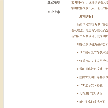
企业维权
发明初审）。搅拌模块任意
增购搅拌模块加入。创新的
企业上市
【详细说明】
加热型多联磁力搅拌器
任意增减、组合形状随心而
新的自由组合设计，使采购成
加热型多联磁力搅拌器
● 搅拌器单元可任意增
● 快插接口，插拔简单
● 滑动操作轻触按键，
● 盘面发光圈引导容器
● LCD显示实时参数
● 具有搅拌定时功能
● 耐化学腐蚀玻璃盘面